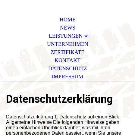
HOME
NEWS
LEISTUNGEN
UNTERNEHMEN
ZERTIFIKATE
KONTAKT
DATENSCHUTZ
IMPRESSUM
Datenschutzerklärung
Datenschutzerklärung 1. Datenschutz auf einen Blick Allgemeine Hinweise Die folgenden Hinweise geben einen einfachen Überblick darüber, was mit Ihren personenbezogenen Daten passiert, wenn Sie unsere Website besuchen. Personenbezogene Daten sind alle Daten, mit denen Sie persönlich identifiziert werden können. Ausführliche Informationen zum Thema Datenschutz entnehmen Sie unserer unter diesem Text aufgeführten Datenschutzerklärung. Datenerfassung auf unserer Website Wer ist verantwortlich für die Datenerfassung auf dieser Website? Die Datenverarbeitung auf dieser Website erfolgt durch den Websitebetreiber. Dessen Kontaktdaten können Sie dem Impressum dieser Website entnehmen. Wie erfassen wir Ihre Daten? Ihre Daten werden zum einen dadurch erhoben, dass Sie uns diese mitteilen. Hierbei kann es sich z. B. um Daten handeln, die Sie in ein Kontaktformular eingeben. So erreichen Sie uns Bleser Abwassertechnik GmbH, Carl-Benz-Straße 11, 48565 Steinfurt E-Mail: info@bleser-abwassertechnik.de Telefon: 02551/ 9967100 oder 0 25 71 / 5 88 49 59 Telefax: Cookie Einstellungen Andere Daten werden automatisch beim Besuch der Website durch unsere IT-Systeme erfasst. Das sind vor allem technische Daten (z. B. Internetbrowser, Betriebssystem oder Uhrzeit des Seitenaufrufs). Die Erfassung dieser Daten erfolgt automatisch, sobald Sie unsere Website betreten. Wofür nutzen wir Ihre Daten? Ein Teil der Daten wird erhoben, um eine fehlerfreie Bereitstellung der Website zu gewährleisten. Andere Daten können zur Analyse Ihres Nutzerverhaltens verwendet werden. Welche Rechte haben Sie bezüglich Ihrer Daten? Sie haben jederzeit das Recht unentgeltlich Auskunft über Herkunft, Empfänger und Zweck Ihrer gespeicherten personenbezogenen Daten zu erhalten. Sie haben außerdem ein Recht, die Berichtigung, Sperrung oder Löschung dieser Daten zu verlangen. Hierzu sowie zu weiteren Fragen zum Thema Datenschutz können Sie sich jederzeit unter der im Impressum angegebenen Adresse an uns wenden. Des Weiteren steht Ihnen ein Beschwerderecht bei der zuständigen Aufsichtsbehörde zu. Außerdem haben Sie das Recht, unter bestimmten Umständen die Einschränkung der Verarbeitung Ihrer personenbezogenen Daten zu verlangen. Details hierzu entnehmen Sie der Datenschutzerklärung unter „Recht auf Einschränkung der Verarbeitung“. Analyse-Tools und Tools von Drittanbietern Beim Besuch unserer Website kann Ihr Surf-Verhalten statistisch ausgewertet werden. Das geschieht vor allem mit Cookies und mit sogenannten Analyseprogrammen. Die Analyse Ihres Surf-Verhaltens erfolgt in der Regel anonym; das Surf-Verhalten kann nicht zu Ihnen zurückverfolgt werden. Sie können dieser Analyse widersprechen oder sie durch die Nichtbenutzung bestimmter Tools verhindern. Detaillierte Informationen zu diesen Tools und über Ihre Widerspruchsmöglichkeiten finden Sie in der folgenden Datenschutzerklärung. 2. Allgemeine Hinweise und Pflichtinformationen Datenschutz Die Betreiber dieser Seiten nehmen den Schutz Ihrer persönlichen Daten sehr ernst. Wir behandeln Ihre personenbezogenen Daten vertraulich und entsprechend der gesetzlichen Datenschutzvorschriften sowie dieser Datenschutzerklärung. Wenn Sie diese Website benutzen, werden verschiedene personenbezogene Daten erhoben. Personenbezogene Daten sind Daten, mit denen Sie persönlich identifiziert werden können. Die vorliegende Datenschutzerklärung erläutert, welche Daten wir erheben und wofür wir sie nutzen. Sie erläutert auch, wie und zu welchem Zweck das geschieht. Wir weisen darauf hin, dass die Datenübertragung im Internet (z. B. bei der Kommunikation per E-Mail) Sicherheitslücken aufweisen kann. Ein lückenloser Schutz der Daten vor dem Zugriff durch Dritte ist nicht möglich. Hinweis zur verantwortlichen Stelle Die verantwortliche Stelle für die Datenverarbeitung auf dieser Website ist: Bleser Abwassertechnik GmbH Telefon: 02551 / 9967100 oder 0 25 71 / 5 88 49 59 E-Mail: info@bleser-abwassertechnik.de Verantwortliche Stelle ist die natürliche oder juristische Person, die allein oder gemeinsam mit anderen über die Zwecke und Mittel der Verarbeitung von personenbezogenen Daten (z. B. Namen, E-Mail-Adressen o. Ä.) entscheidet. Widerruf Ihrer Einwilligung zur Datenverarbeitung Cookie Einstellungen Viele Datenverarbeitungsvorgänge sind nur mit Ihrer ausdrücklichen Einwilligung möglich. Sie können eine bereits erteilte Einwilligung jederzeit widerrufen. Dazu reicht eine formlose Mitteilung per E-Mail an uns. Die Rechtmäßigkeit der bis zum Widerruf erfolgten Datenverarbeitung bleibt vom Widerruf unberührt. Widerspruchsrecht gegen die Datenerhebung in besonderen Fällen sowie gegen Direktwerbung (Art. 21 DSGVO) Wenn die Datenverarbeitung auf Grundlage von Art. 6 Abs. 1 lit. e oder f DSGVO erfolgt, haben Sie jederzeit das Recht, aus Gründen, die sich aus Ihrer besonderen Situation ergeben, gegen die Verarbeitung Ihrer personenbezogenen Daten Widerspruch einzulegen; dies gilt auch für ein auf diese Bestimmungen gestütztes Profiling. Die jeweilige Rechtsgrundlage, auf denen eine Verarbeitung beruht, entnehmen Sie dieser Datenschutzerklärung. Wenn Sie Widerspruch einlegen, werden wir Ihre betroffenen personenbezogenen Daten nicht mehr verarbeiten, es sei denn, wir können zwingende schutzwürdige Gründe für die Verarbeitung nachweisen, die Ihre Interessen, Rechte und Freiheiten überwiegen oder die Verarbeitung dient der Geltendmachung, Ausübung oder Verteidigung von Rechtsansprüchen (Widerspruch nach Art. 21 Abs. 1 DSGVO). Werden Ihre personenbezogenen Daten verarbeitet, um Direktwerbung zu betreiben, so haben Sie das Recht, jederzeit Widerspruch gegen die Verarbeitung Sie betreffender personenbezogener Daten zum Zwecke derartiger Werbung einzulegen; dies gilt auch für das Profiling, soweit es mit solcher Direktwerbung in Verbindung steht. Wenn Sie widersprechen, werden Ihre personenbezogenen Daten anschließend nicht mehr zum Zwecke der Direktwerbung verwendet (Widerspruch nach Art. 21 Abs. 2 DSGVO). Beschwerderecht bei der zuständigen Aufsichtsbehörde Im Falle von Verstößen gegen die DSGVO steht den Betroffenen ein Beschwerderecht bei einer Aufsichtsbehörde, insbesondere in dem Mitgliedstaat ihres gewöhnlichen Aufenthalts, ihres Arbeitsplatzes oder des Orts des mutmaßlichen Verstoßes zu. Das Beschwerderecht besteht unbeschadet anderweitiger verwaltungsrechtlicher oder gerichtlicher Rechtsbehelfe. Eine Liste der Datenschutzbeauftragten sowie deren Kontaktdaten können folgendem Link entnommen werden: https://www.bfdi.bund.de/DE/Service/Anschriften/anschriften_node.html (Deutschland) und https://www.dsb.gv.at/ueber-die-website/kontakt.html (Österreich). Recht auf Datenübertragbarkeit Sie haben das Recht, Daten, die wir auf Grundlage Ihrer Einwilligung oder in Erfüllung eines Vertrags automatisiert verarbeiten, an sich oder an einen Dritten in einem gängigen, maschinenlesbaren Format aushändigen zu lassen. Sofern Sie die direkte Übertragung der Daten an einen anderen Verantwortlichen verlangen, erfolgt dies nur, soweit es technisch machbar ist. SSL- bzw. TLS-Verschlüsselung Diese Seite nutzt aus Sicherheitsgründen und zum Schutz der Übertragung vertraulicher Inhalte, wie zum Beispiel Bestellungen oder Anfragen, die Sie an uns als Seitenbetreiber senden, eine SSL- bzw. TLS-Verschlüsselung. Eine verschlüsselte Verbindung erkennen Sie daran, dass die Adresszeile des Browsers von „http://“ auf „https://“ wechselt und an dem Schloss-Symbol in Ihrer Browserzeile. Wenn die SSL- bzw. TLS-Verschlüsselung aktiviert ist, können die Daten, die Sie an uns übermitteln, nicht von Dritten mitgelesen werden. Verschlüsselter Zahlungsverkehr Besteht nach dem Abschluss eines kostenpflichtigen Vertrags eine Verpflichtung, uns Ihre Zahlungsdaten (z. B. Kontonummer bei Einzugsermächtigung) zu übermitteln, werden diese Daten zur Zahlungsabwicklung benötigt. Der Zahlungsverkehr über die gängigen Zahlungsmittel (Visa/MasterCard, Lastschriftverfahren) erfolgt ausschließlich über eine verschlüsselte SSL- bzw. TLS-Verbindung. Eine verschlüsselte Verbindung erkennen Sie daran, dass die Adresszeile des Browsers von „http://“ auf „https://“ wechselt und an dem Schloss-Symbol in Ihrer Browserzeile. Bei verschlüsselter Kommunikation können Ihre Zahlungsdaten, die Sie an uns übermitteln, nicht von Dritten mitgelesen werden. Cookie Einstellungen Auskunft, Sperrung, Löschung und Berichtigung Sie haben im Rahmen der geltenden gesetzlichen Bestimmungen jederzeit das Recht auf unentgeltliche Auskunft über Ihre gespeicherten personenbezogenen Daten, deren Herkunft und Empfänger und den Zweck der Datenverarbeitung und ggf. ein Recht auf Berichtigung, Sperrung oder Löschung dieser Daten. Hierzu sowie zu weiteren Fragen zum Thema personenbezogene Daten können Sie sich jederzeit unter der im Impressum angegebenen Adresse an uns wenden. Recht auf Einschränkung der Verarbeitung Sie haben das Recht, die Einschränkung der Verarbeitung Ihrer personenbezogenen Daten zu verlangen. Hierzu können Sie sich jederzeit unter der im Impressum angegebenen Adresse an uns wenden. Das Recht auf Einschränkung der Verarbeitung besteht in folgenden Fällen: Wenn Sie die Richtigkeit Ihrer bei uns gespeicherten personenbezogenen Daten bestreiten, benötigen wir in der Regel Zeit, um dies zu überprüfen. Für die Dauer der Prüfung haben Sie das Recht, die Einschränkung der Verarbeitung Ihrer personenbezogenen Daten zu verlangen. Wenn die Verarbeitung Ihrer personenbezogenen Daten unrechtmäßig geschah/geschieht, können Sie statt der Löschung die Einschränkung der Datenverarbeitung verlangen. Wenn wir Ihre personenbezogenen Daten nicht mehr benötigen, Sie sie jedoch zur Ausübung, Verteidigung oder Geltendmachung von Rechtsansprüchen benötigen, haben Sie das Recht, statt der Löschung die Einschränkung der Verarbeitung Ihrer personenbezogenen Daten zu verlangen. Wenn Sie einen Widerspruch nach Art. 21 Abs. 1 DSGVO eingelegt haben, muss eine Abwägung zwischen Ihren und unseren Interessen vorgenommen werden. Solange noch nicht