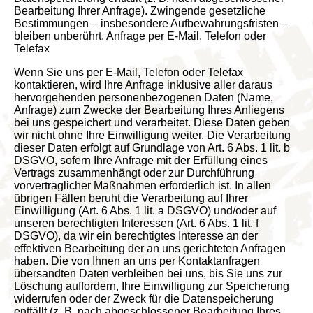
Wenn Sie uns per E-Mail, Telefon oder Telefax kontaktieren, wird Ihre Anfrage inklusive aller daraus hervorgehenden personenbezogenen Daten (Name, Anfrage) zum Zwecke der Bearbeitung Ihres Anliegens bei uns gespeichert und verarbeitet. Diese Daten geben wir nicht ohne Ihre Einwilligung weiter. Die Verarbeitung dieser Daten erfolgt auf Grundlage von Art. 6 Abs. 1 lit. b DSGVO, sofern Ihre Anfrage mit der Erfüllung eines Vertrags zusammenhängt oder zur Durchführung vorvertraglicher Maßnahmen erforderlich ist. In allen übrigen Fällen beruht die Verarbeitung auf Ihrer Einwilligung (Art. 6 Abs. 1 lit. a DSGVO) und/oder auf unseren berechtigten Interessen (Art. 6 Abs. 1 lit. f DSGVO), da wir ein berechtigtes Interesse an der effektiven Bearbeitung der an uns gerichteten Anfragen haben. Die von Ihnen an uns per Kontaktanfragen übersandten Daten verbleiben bei uns, bis Sie uns zur Löschung auffordern, Ihre Einwilligung zur Speicherung widerrufen oder der Zweck für die Datenspeicherung entfällt (z. B. nach abgeschlossener Bearbeitung Ihres Anliegens). Zwingende gesetzliche Bestimmungen – insbesondere gesetzliche Aufbewahrungsfristen – bleiben unberührt. Registrierung auf dieser Website Sie können sich auf unserer Website registrieren, um zusätzliche Funktionen auf der Seite zu nutzen. Die dazu eingegebenen Daten verwenden wir nur zum Zwecke der Nutzung des jeweiligen Angebotes oder Dienstes, für den Sie sich registriert haben. Die bei der Registrierung abgefragten Pflichtangaben müssen vollständig angegeben Cookie Einstellungen werden. Anderenfalls werden wir die Registrierung ablehnen. Für wichtige Änderungen etwa beim Angebotsumfang oder bei technisch notwendigen Änderungen nutzen wir die bei der Registrierung angegebene E-Mail-Adresse, um Sie auf diesem Wege zu informieren. Die Verarbeitung der bei der Registrierung eingegebenen Daten erfolgt auf Grundlage Ihrer Einwilligung (Art. 6 Abs. 1 lit. a DSGVO). Sie können eine von Ihnen erteilte Einwilligung jederzeit widerrufen. Dazu reicht eine formlose Mitteilung per E-Mail an uns. Die Rechtmäßigkeit der bereits erfolgten Datenverarbeitung bleibt vom Widerruf unberührt. Die bei der Registrierung erfassten Daten werden von uns gespeichert, solange Sie auf unserer Website registriert sind und werden anschließend gelöscht. Gesetzliche Aufbewahrungsfristen bleiben unberührt. Verarbeiten von Daten (Kunden- und Vertragsdaten) Wir erheben, verarbeiten und nutzen personenbezogene Daten nur, soweit sie für die Begründung, inhaltliche Ausgestaltung oder Änderung des Rechtsverhältnisses erforderlich sind (Bestandsdaten). Dies erfolgt auf Grundlage von Art. 6 Abs. 1 lit. b DSGVO, der die Verarbeitung von Daten zur Erfüllung eines Vertrags oder vorvertraglicher Maßnahmen gestattet. Personenbezogene Daten über die Inanspruchnahme unserer Internetseiten (Nutzungsdaten) erheben, verarbeiten und nutzen wir nur, soweit dies erforderlich ist, um dem Nutzer die Inanspruchnahme des Dienstes zu ermöglichen oder abzurechnen. Die erhobenen Kundendaten werden nach Abschluss des Auftrags oder Beendigung der Geschäftsbeziehung gelöscht. Gesetzliche Aufbewahrungsfristen bleiben unberührt. Datenübermittlung bei Vertragsschluss für Online-Shops, Händler und Warenversand Wir übermitteln personenbezogene Daten an Dritte nur dann, wenn dies im Rahmen der Vertragsabwicklung notwendig ist, etwa an die mit der Lieferung der Ware betrauten Unternehmen oder das mit der Zahlungsabwicklung beauftragte Kreditinstitut. Eine weitergehende Übermittlung der Daten erfolgt nicht bzw. nur dann, wenn Sie der Übermittlung ausdrücklich zugestimmt haben. Eine Weitergabe Ihrer Daten an Dritte ohne ausdrückliche Einwilligung, etwa zu Zwecken der Werbung, erfolgt nicht. Grundlage für die Datenverarbeitung ist Art. 6 Abs. 1 lit. b DSGVO, der die Verarbeitung von Daten zur Erfüllung eines Vertrags oder vorvertraglicher Maßnahmen gestattet. Datenübermittlung bei Vertragsschluss für Dienstleistungen und digitale Inhalte Wir übermitteln personenbezogene Daten an Dritte nur dann, wenn dies im Rahmen der Vertragsabwicklung notwendig ist, etwa an das mit der Zahlungsabwicklung beauftragte Kreditinstitut. Eine weitergehende Übermittlung der Daten erfolgt nicht bzw. nur dann, wenn Sie der Übermittlung ausdrücklich zugestimmt haben. Eine Weitergabe Ihrer Daten an Dritte ohne ausdrückliche Einwilligung, etwa zu Zwecken der Werbung, erfolgt nicht. Grundlage für die Datenverarbeitung ist Art. 6 Abs. 1 lit. b DSGVO, der die Verarbeitung von Daten zur Erfüllung eines Vertrags oder vorvertraglicher Maßnahmen gestattet. Registrierung mit Facebook Connect Statt einer direkten Registrierung auf unserer Website können Sie sich mit Facebook Connect registrieren. Anbieter dieses Dienstes ist die Facebook Ireland Limited, 4 Grand Canal Square, Dublin 2, Irland. Wenn Sie sich für die Registrierung mit Facebook Connect entscheiden und auf den „Login with Facebook“-/ „Connect with Facebook“-Button klicken, werden Sie automatisch auf die Plattform von Facebook weitergeleitet. Dort können Sie sich mit Ihren Nutzungsdaten anmelden. Dadurch wird Ihr Facebook-Profil mit unserer Website bzw. unseren Diensten verknüpft. Durch diese Verknüpfung erhalten wir Zugriff auf Ihre bei Facebook hinterlegten Daten. Dies sind vor allem: Facebook-Name Facebook-Profil- und Titelbild Facebook-Titelbild Cookie Einstellungen bei Facebook hinterlegte E-Mail-Adresse Facebook-ID Facebook-Freundeslisten Facebook Likes („Gefällt-mir“-Angaben) Geburtstag Geschlecht Land Sprache Diese Daten werden zur Einrichtung, Bereitstellung und Personalisierung Ihres Accounts genutzt. Die Registrierung mit Facebook-Connect und die damit verbundenen Datenverarbeitungsvorgänge erfolgen auf Grundlage Ihrer Einwilligung (Art. 6 Abs. 1 lit. a DSGVO). Diese Einwilligung können Sie jederzeit mit Wirkung für die Zukunft widerrufen. Weitere Informationen finden Sie in den Facebook-Nutzungsbedingungen und den FacebookDatenschutzbestimmungen. Diese finden Sie unter: https://de-de.facebook.com/about/privacy/ und https://dede.facebook.com/legal/terms/. Kommentarfunktion auf dieser Website Für die Kommentarfunktion auf dieser Seite werden neben Ihrem Kommentar auch Angaben zum Zeitpunkt der Erstellung des Kommentars, Ihre E-Mail-Adresse und, wenn Sie nicht anonym posten, der von Ihnen gewählte Nutzername gespeichert. Speicherung der IP-Adresse Unsere Kommentarfunktion speichert die IP-Adressen der Nutzer, die Kommentare verfassen. Da wir Kommentare auf unserer Seite nicht vor der Freischaltung prüfen, benötigen wir diese Daten, um im Falle von Rechtsverletzungen wie Beleidigungen oder Propaganda gegen den Verfasser vorgehen zu können. Abonnieren von Kommentaren Als Nutzer der Seite können Sie nach einer Anmeldung Kommentare abonnieren. Sie erhalten eine Bestätigungsemail, um zu prüfen, ob Sie der Inhaber der angegebenen E-Mail-Adresse sind. Sie können diese Funktion jederzeit über einen Link in den Info-Mails abbestellen. Die im Rahmen des Abonnierens von Kommentaren eingegebenen Daten werden in diesem Fall gelöscht; wenn Sie diese Daten für andere Zwecke und an anderer Stelle (z.B. Newsletterbestellung) an uns übermittelt haben, verbleiben die jedoch bei uns. Speicherdauer der Kommentare Die Kommentare und die damit verbundenen Daten (z. B. IP-Adresse) werden gespeichert und verbleiben auf unserer Website, bis der kommentierte Inhalt vollständig gelöscht wurde oder die Kommentare aus rechtlichen Gründen gelöscht werden müssen (z. B. beleidigende Kommentare). Rechtsgrundlage Die Speicherung der Kommentare erfolgt auf Grundlage Ihrer Einwilligung (Art. 6 Abs. 1 lit. a DSGVO). Sie können eine von Ihnen erteilte Einwilligung jederzeit widerrufen. Dazu reicht eine formlose Mitteilung per E-Mail an uns. Die Rechtmäßigkeit der bereits erfolgten Datenverarbeitungsvorgänge bleibt vom Widerruf unberührt. 4. Plugins und Tools Google Web Fonts Diese Seite nutzt zur einheitlichen Darstellung von Schriftarten so genannte Web Fonts, die von Google bereitgestellt werden. Die Google Fonts sind lokal installiert. Eine Verbindung zu Servern von Google findet dabei nicht statt. Cookie Einstellungen Google Maps Diese Seite nutzt über eine API den Kartendienst Google Maps. Anbieter ist die Google Ireland Limited („Google“), Gordon House, Barrow Street, Dublin 4, Irland. Zur Nutzung der Funktionen von Google Maps ist es notwendig, Ihre IP Adresse zu speichern. Diese Informationen werden in der Regel an einen Server von Google in den USA übertragen und dort gespeichert. Der Anbieter dieser Seite hat keinen Einfluss auf diese Datenübertragung. Die Nutzung von Google Maps erfolgt im Interesse einer ansprechenden Darstellung unserer Online-Angebote und an einer leichten Auffindbarkeit der von uns auf der Website angegebenen Orte. Dies stellt ein berechtigtes Interesse im Sinne von Art. 6 Abs. 1 lit. f DSGVO dar. Mehr Informationen zum Umgang mit Nutzerdaten finden Sie in der Datenschutzerklärung von Google: https://policies.google.com/privacy?hl=de. Adobe Fonts Unsere Website nutzt zur einheitlichen Darstellung bestimmter Schriftarten Web Fonts von Adobe. Anbieter ist die Adobe Systems Incorporated, 345 Park Avenue, San Jose, CA 95110-2704, USA (Adobe). Beim Aufruf unserer Seiten lädt Ihr Browser die benötigten Schriftarten direkt von Adobe, um sie Ihrem Endgerät korrekt anzeigen zu können. Dabei stellt Ihr Browser eine Verbindung zu den Servern von Adobe in den USA her. Hierdurch erlangt Adobe Kenntnis darüber, dass über Ihre IP-Adresse unsere Website aufgerufen wurde. Bei der Bereitstellung der Schriftarten werden nach Aussage von Adobe keine Cookies gespeichert. Adobe verfügt über eine Zertifizierung nach dem EU-US-Privacy-Shield. Der Privacy-Shield ist ein Abkommen zwischen den Vereinigten Staaten von Amerika und der Europäischen Union, das die Einhaltung europäischer Datenschutzstandards gewährleisten soll. Nähere Informationen finden Sie unter: https://www.adobe.com/de/privacy/eudatatransfers.html. Die Nutzung von Adobe Fon