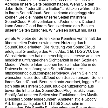
wir als Anbieter der Seiten keine Kenntnis vom Inhalt der übermittelten Daten sowie deren Nutzung durch SoundCloud erhalten. Die Nutzung von SoundCloud erfolgt auf Grundlage des Art. 6 Abs. 1 lit. f DSGVO. Der Websitebetreiber hat ein berechtigtes Interesse an einer möglichst umfangreichen Sichtbarkeit in den Sozialen Medien. Weitere Informationen hierzu finden Sie in der Datenschutzerklärung von SoundCloud unter: https://soundcloud.com/pages/privacy. Wenn Sie nicht wünschen, dass SoundCloud den Besuch unserer Seiten Ihrem SoundCloud- Benutzerkonto zuordnet, loggen Sie sich bitte aus Ihrem SoundCloud-Benutzerkonto aus bevor Sie Inhalte des SoundCloudPlugins aktivieren. Spotify Auf unseren Seiten sind Funktionen des Musik-Dienstes Spotify eingebunden. Anbieter ist die Spotify AB, Birger Jarlsgatan 61, 113 56 Stockholm in Schweden. Die Spotify Plugins erkennen Sie an dem grünen Logo auf unserer Seite. Eine Übersicht über die Spotify-Plugins finden Sie unter: https://developer.spotify.com. Cookie Einstellungen Dadurch kann beim Besuch unserer Seiten über das Plugin eine direkte Verbindung zwischen Ihrem Browser und dem Spotify-Server hergestellt werden. Spotify erhält dadurch die Information, dass Sie mit Ihrer IP-Adresse unsere Seite besucht haben. Wenn Sie den Spotify Button anklicken während Sie in Ihrem Spotify-Account eingeloggt sind, können Sie die Inhalte unserer Seiten auf Ihrem Spotify Profil verlinken. Dadurch kann Spotify den Besuch unserer Seiten Ihrem Benutzerkonto zuordnen. Die Datenverarbeitung erfolgt auf Grundlage von Art. 6 Abs. 1 lit. f DSGVO. Der Websitebetreiber hat ein berechtigtes Interesse an der ansprechenden akustischen Ausgestaltung seiner Website. Weitere Informationen hierzu finden Sie in der Datenschutzerklärung von Spotify: https://www.spotify.com/de/legal/privacy-policy/. Wenn Sie nicht wünschen, dass Spotify den Besuch unserer Seiten Ihrem Spotify-Nutzerkonto zuordnen kann, loggen Sie sich bitte aus Ihrem Spotify-Benutzerkonto aus. Zendesk Zur Bearbeitung von Nutzeranfragen verwenden wir das CRM-System Zendesk. Anbieter ist die Zendesk, Inc, 1019 Market Street in San Francisco, CA 94103 USA. Wir nutzen Zendesk, um Ihre Anfragen schnell und effizient bearbeiten zu können. Rechtsgrundlage für die Verarbeitung Ihrer Daten ist das berechtigte Interesse auf Grundlage von Art. 6 Abs. 1 lit. f DSGVO. Zendesk ist als US-amerikanischer Anbieter Privacy-Shield zertifiziert und verpflichtet sich dadurch, das Datenschutzrecht der EU einzuhalten. Zusätzlich haben wir mit Zendesk einen Vertrag über Auftragsverarbeitung (Data Processing Agreement, DPA) abgeschlossen. Dadurch ist sichergestellt, dass Zendesk die Nutzer-Daten nur im Rahmen der EU-Datenschutznormen ausschließlich zur Verarbeitung der Anfragen nutzt und diese nicht an Dritte weiter gibt. Sie können Anfragen nur mit Angabe der E-Mail-Adresse und ohne Angaben Ihres Namens absenden. Sollten Sie nicht mit der Bearbeitung Ihrer Anfrage bei uns über Zendesk einverstanden sein, können Sie alternativ per E-Mail, Telefon oder Fax mit uns kommunizieren. Weitere Informationen erhalten Sie in der Datenschutzerklärung von Zendesk: https://www.zendesk.de/company/customers-partners/privacy-policy/. Google reCAPTCHA Wir nutzen „Google reCAPTCHA“ (im Folgenden „reCAPTCHA“) auf unseren Websites. Anbieter ist die Google Ireland Limited („Google“), Gordon House, Barrow Street, Dublin 4, Irland. Mit reCAPTCHA soll überprüft werden, ob die Dateneingabe auf unseren Websites (z. B. in einem Kontaktformular) durch einen Menschen oder durch ein automatisiertes Programm erfolgt. Hierzu analysiert reCAPTCHA das Verhalten des Websitebesuchers anhand verschiedener Merkmale. Diese Analyse beginnt automatisch, sobald der Websitebesucher die Website betritt. Zur Analyse wertet reCAPTCHA verschiedene Informationen aus (z. B. IP-Adresse, Verweildauer des Websitebesuchers auf der Website oder vom Nutzer getätigte Mausbewegungen). Die bei der Analyse erfassten Daten werden an Google weitergeleitet. Die reCAPTCHA-Analysen laufen vollständig im Hintergrund. Websitebesucher werden nicht darauf hingewiesen, dass eine Analyse stattfindet. Die Datenverarbeitung erfolgt auf Grundlage von Art. 6 Abs. 1 lit. f DSGVO. Der Websitebetreiber hat ein berechtigtes Interesse daran, seine Webangebote vor missbräuchlicher automatisierter Ausspähung und vor SPAM zu schützen. Weitere Informationen zu Google reCAPTCHA sowie die Datenschutzerklärung von Google entnehmen Sie folgenden Links: https://policies.google.com/privacy?hl=de und https://www.google.com/recaptcha/intro/v3.htmll. 5. Soziale Medien Cookie Einstellungen Social-Media-Plugins mit Shariff Auf unseren Seiten werden Plugins von sozialen Medien verwendet (z. B. Facebook, Twitter, Google+, Instagram, Pinterest, XING, LinkedIn, Tumblr). Die Plugins können Sie in der Regel anhand der jeweiligen Social-Media-Logos erkennen. Um den Datenschutz auf unserer Website zu gewährleisten, verwenden wir diese Plugins nur zusammen mit der sogenannten „Shariff“- Lösung. Diese Anwendung verhindert, dass die auf unserer Website integrierten Plugins Daten schon beim ersten Betreten der Seite an den jeweiligen Anbieter übertragen. Erst wenn Sie das jeweilige Plugin durch Anklicken der zugehörigen Schaltfläche aktivieren, wird eine direkte Verbindung zum Server des Anbieters hergestellt (Einwilligung). Sobald Sie das Plugin aktivieren, erhält der jeweilige Anbieter die Information, dass Sie mit Ihrer IP-Adresse unsere Seite besucht haben. Wenn Sie gleichzeitig in Ihrem jeweiligen Social-Media-Account (z. B. Facebook) eingeloggt sind, kann der jeweilige Anbieter den Besuch unserer Seiten Ihrem Benutzerkonto zuordnen. Das Aktivieren des Plugins stellt eine Einwilligung im Sinne des Art. 6 Abs. 1 lit. a DSGVO dar. Diese Einwilligung können Sie jederzeit mit Wirkung für die Zukunft widerrufen. Facebook-Plugins (Like & Share-Button) Auf unseren Seiten sind Plugins des sozialen Netzwerks Facebook, Anbieter Facebook Inc., 1 Hacker Way, Menlo Park, California 94025, USA, integriert. Die Facebook Plugins erkennen Sie an dem Facebook-Logo oder dem „Like-Button“ („Gefällt mir“) auf unserer Seite. Eine Übersicht über die Facebook Plugins finden Sie hier: https://developers.facebook.com/docs/plugins/?locale=de_DE. Wenn Sie unsere Seiten besuchen, wird über das Plugin eine direkte Verbindung zwischen Ihrem Browser und dem Facebook-Server hergestellt. Facebook erhält dadurch die Information, dass Sie mit Ihrer IP-Adresse unsere Seite besucht haben. Wenn Sie den Facebook „Like-Button“ anklicken während Sie in Ihrem Facebook-Account eingeloggt sind, können Sie die Inhalte unserer Seiten auf Ihrem Facebook-Profil verlinken. Dadurch kann Facebook den Besuch unserer Seiten Ihrem Benutzerkonto zuordnen. Wir weisen darauf hin, dass wir als Anbieter der Seiten keine Kenntnis vom Inhalt der übermittelten Daten sowie deren Nutzung durch Facebook erhalten. Weitere Informationen hierzu finden Sie in der Datenschutzerklärung von Facebook unter: https://dede.facebook.com/privacy/explanation. Wenn Sie nicht wünschen, dass Facebook den Besuch unserer Seiten Ihrem Facebook-Nutzerkonto zuordnen kann, loggen Sie sich bitte aus Ihrem Facebook-Benutzerkonto aus. Die Verwendung der Facebook Plugins erfolgt auf Grundlage von Art. 6 Abs. 1 lit. f DSGVO. Der Websitebetreiber hat ein berechtigtes Interesse an einer möglichst umfangreichen Sichtbarkeit in den Sozialen Medien. Einsatz von juicer.io Auf dieser Website haben wir ein Tool zur Implementierung von Social Media Inhalten des Anbieters saas.group LLC, 304 S. Jones Blvd #1205, Las Vegas NV 89107, USA eingebunden. Einzelheiten zu den im Zusammenhang mit dem Dienst erfolgenden Datenverarbeitungen stehen in der Datenschutzerklärung des Anbieters, https://www.juicer.io/privacy. Die Rechtsgrundlage für die Einbindung des Tools ist Art. 6 Abs. 1 lit. f DSGVO. In der Optimierung der Nutzerfreundlichkeit der Website und der Ermöglichung der Einbindung von Social Media Beiträgen liegt unser berechtigtes Interesse. Twitter Plugin Auf unseren Seiten sind Funktionen des Dienstes Twitter eingebunden. Diese Funktionen werden angeboten durch die Twitter Inc., 1355 Market Street, Suite 900, San Francisco, CA 94103, USA. Durch das Benutzen von Twitter und der Funktion „Re-Tweet“ werden die von Ihnen besuchten Websites mit Ihrem Twitter-Account verknüpft und anderen Nutzern bekannt gegeben. Dabei werden auch Daten an Twitter übertragen. Wir weisen darauf hin, dass wir als Anbieter der Seiten keine Kenntnis vom Inhalt der übermittelten Daten sowie deren Nutzung durch Twitter erhalten. Weitere Informationen hierzu finden Sie in der Datenschutzerklärung von Twitter unter: https://twitter.com/de/privacy. Cookie Einstellungen Die Verwendung des Twitter-Plugins erfolgt auf Grundlage von Art. 6 Abs. 1 lit. f DSGVO. Der Websitebetreiber hat ein berechtigtes Interesse an einer möglichst umfangreichen Sichtbarkeit in den Sozialen Medien. Ihre Datenschutzeinstellungen bei Twitter können Sie in den Konto-Einstellungen unter https://twitter.com/account/settings ändern. Google+ Plugin Anbieter ist die Google Ireland Limited („Google“), Gordon House, Barrow Street, Dublin 4, Irland. Erfassung und Weitergabe von Informationen: Mithilfe der Google+-Schaltfläche können Sie Informationen weltweit veröffentlichen. Über die Google+-Schaltfläche erhalten Sie und andere Nutzer personalisierte Inhalte von Google und unseren Partnern. Google speichert sowohl die Information, dass Sie für einen Inhalt +1 gegeben haben, als auch Informationen über die Seite, die Sie beim Klicken auf +1 angesehen haben. Ihre +1 können als Hinweise zusammen mit Ihrem Profilnamen und Ihrem Foto in Google-Diensten, wie etwa in Suchergebnissen oder in Ihrem Google-Profil, oder an anderen Stellen auf Websites und Anzeigen im Internet eingeblendet werden. Google zeichnet Informationen über Ihre +1-Aktivitäten auf, um die Google-Dienste für Sie und andere zu verbessern. Um die Google+-Schaltfläche ve