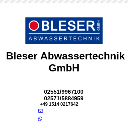
Bleser Abwassertechnik
GmbH
02551/9967100
02571/5884959
+49 1514 0217642