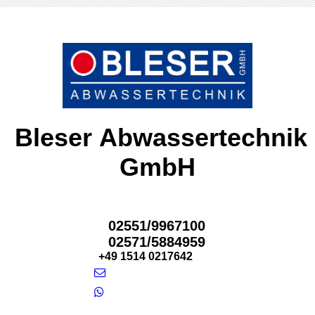
Bleser Abwassertechnik
GmbH
02551/9967100
02571/5884959
+49 1514 0217642